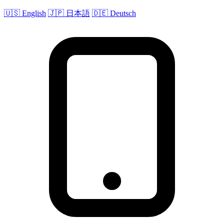
🇺🇸 English
🇯🇵 日本語
🇩🇪 Deutsch