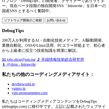
ITブログ「DebugTips」の開発者、デザイナーでありライタ
ー。現在ベータ段階の独自開発SNS「Intrawrite」を日本一の
国産SNS とするべく奮闘中。
ソフトウェア開発のご依頼
お問い合わせ
DebugTips
200万人が利用するAI・自動化技術メディア。AI駆動開発、
業務自動化、OSSやLinux活用、PCエラー対処まで、初心者
から上級者に役立つ技術知識を簡潔に解説。
📧 jobs.shou@pm.me
🔬 先端情報技術総合研究所
📱 @shou - Intrawrite
私たちの他のコーディングメディアサイト：
devtheworld.jp
yuipro.jp
yuis-programming.com
私たちはコーディングメディアコンテンツをDebugTips
(debugtips.com) に移行中です。上記に記載されたウェブサイ