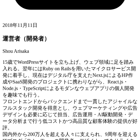
2018年11月11日
運営者（開発者）
Shou Arisaka
15歳でWordPressサイトを立ち上げ、ウェブ領域に足を踏み
入れる。翌年にはRuby on Railsを用いたマイクロサービス開
発に着手し、現在はデジタル庁を支えたNext.jsによるHP作
成やSaaS開発のプロジェクトに携わりながら、React.js・
Node.js・TypeScriptによるモダンなウェブアプリの個人開発
を趣味でも行う。
フロントエンドからバックエンドまで一貫したアジャイルな
フルスタック開発を得意とし、ウェブマーケティングや広告
デザインも必要に応じて担当、広告運用・AI駆動開発・デ
ータ分析まで行う低コストかつ高品質な顧客体験の提供が好
評。
国内外から200万人を超える人々に支えられ、9周年を迎える