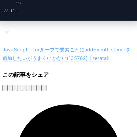
     });
// });
ref:
JavaScript - forループで要素ごとにaddEventListenerを
追加したいがうまくいかない(135762)｜teratail
この記事をシェア