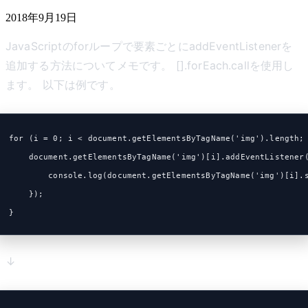
2018年9月19日
JavaScriptのforループで要素ごとにaddEventListenerを
追加する方法についてメモです。 [].forEach.callを使用し
ます。 以下は例です。
for (i = 0; i < document.getElementsByTagName('img').length;
    document.getElementsByTagName('img')[i].addEventListener
        console.log(document.getElementsByTagName('img')[i].
    });
}
↓