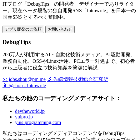
ITブログ「DebugTips」の開発者、デザイナーでありライタ
ー。現在ベータ段階の独自開発SNS「Intrawrite」を日本一の
国産SNS とするべく奮闘中。
アプリ開発のご依頼
お問い合わせ
DebugTips
200万人が利用するAI・自動化技術メディア。AI駆動開発、
業務自動化、OSSやLinux活用、PCエラー対処まで、初心者
から上級者に役立つ技術知識を簡潔に解説。
📧 jobs.shou@pm.me
🔬 先端情報技術総合研究所
📱 @shou - Intrawrite
私たちの他のコーディングメディアサイト：
devtheworld.jp
yuipro.jp
yuis-programming.com
私たちはコーディングメディアコンテンツをDebugTips
(debugtips.com) に移行中です。上記に記載されたウェブサイ