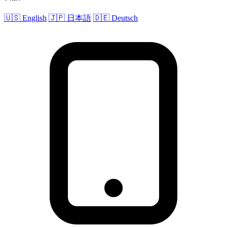
🇺🇸 English
🇯🇵 日本語
🇩🇪 Deutsch