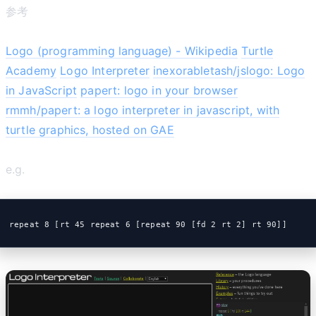
参考
Logo (programming language) - Wikipedia
Turtle
Academy
Logo Interpreter
inexorabletash/jslogo: Logo
in JavaScript
papert: logo in your browser
rmmh/papert: a logo interpreter in javascript, with
turtle graphics, hosted on GAE
e.g.
repeat 8 [rt 45 repeat 6 [repeat 90 [fd 2 rt 2] rt 90]]