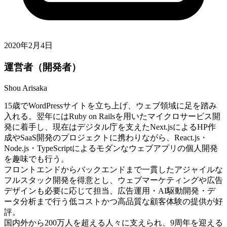
2020年2月4日
運営者（開発者）
Shou Arisaka
15歳でWordPressサイトを立ち上げ、ウェブ領域に足を踏み
入れる。翌年にはRuby on Railsを用いたマイクロサービス開
発に着手し、現在はデジタル庁を支えたNext.jsによるHP作
成やSaaS開発のプロジェクトに携わりながら、React.js・
Node.js・TypeScriptによるモダンなウェブアプリの個人開発
を趣味でも行う。
フロントエンドからバックエンドまで一貫したアジャイルな
フルスタック開発を得意とし、ウェブマーケティングや広告
デザインも必要に応じて担当、広告運用・AI駆動開発・デ
ータ分析まで行う低コストかつ高品質な顧客体験の提供が好
評。
国内外から200万人を超える人々に支えられ、9周年を迎える