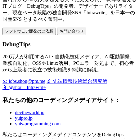
ITブログ「DebugTips」の開発者、デザイナーでありライタ
ー。現在ベータ段階の独自開発SNS「Intrawrite」を日本一の
国産SNS とするべく奮闘中。
ソフトウェア開発のご依頼
お問い合わせ
DebugTips
200万人が利用するAI・自動化技術メディア。AI駆動開発、
業務自動化、OSSやLinux活用、PCエラー対処まで、初心者
から上級者に役立つ技術知識を簡潔に解説。
📧 jobs.shou@pm.me
🔬 先端情報技術総合研究所
📱 @shou - Intrawrite
私たちの他のコーディングメディアサイト：
devtheworld.jp
yuipro.jp
yuis-programming.com
私たちはコーディングメディアコンテンツをDebugTips