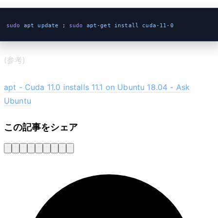
sudo
 apt
 update
 ; 
sudo
 apt-get
 install
 cuda-11-0
(参考)
apt - Cuda 11.0 installs 11.1 on Ubuntu 18.04 - Ask
Ubuntu
この記事をシェア