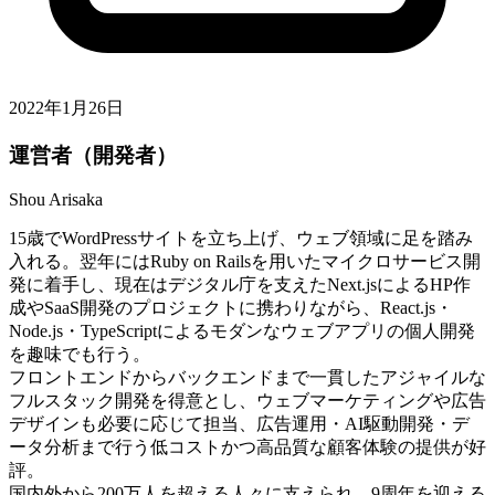
2022年1月26日
運営者（開発者）
Shou Arisaka
15歳でWordPressサイトを立ち上げ、ウェブ領域に足を踏み
入れる。翌年にはRuby on Railsを用いたマイクロサービス開
発に着手し、現在はデジタル庁を支えたNext.jsによるHP作
成やSaaS開発のプロジェクトに携わりながら、React.js・
Node.js・TypeScriptによるモダンなウェブアプリの個人開発
を趣味でも行う。
フロントエンドからバックエンドまで一貫したアジャイルな
フルスタック開発を得意とし、ウェブマーケティングや広告
デザインも必要に応じて担当、広告運用・AI駆動開発・デ
ータ分析まで行う低コストかつ高品質な顧客体験の提供が好
評。
国内外から200万人を超える人々に支えられ、9周年を迎える