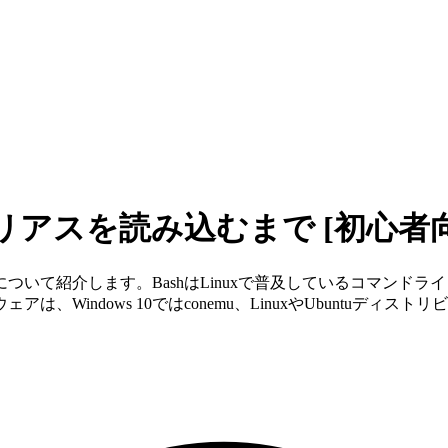
リアスを読み込むまで [初心者
ついて紹介します。BashはLinuxで普及しているコマンド
ows 10ではconemu、LinuxやUbuntuディストリビューシ