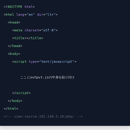
<!
DOCTYPE
 html
>
<
html
 lang
=
"en"
 dir
=
"ltr"
>
  <
head
>
    <
meta
 charset
=
"utf-8"
>
    <
title
></
title
>
  </
head
>
  <
body
>
    <
script
 type
=
"text/javascript"
>
        ここにoutput.jsの中身を貼り付け
    </
script
>
  </
body
>
</
html
>
<!-- view-source:192.168.3.10/php/ -->