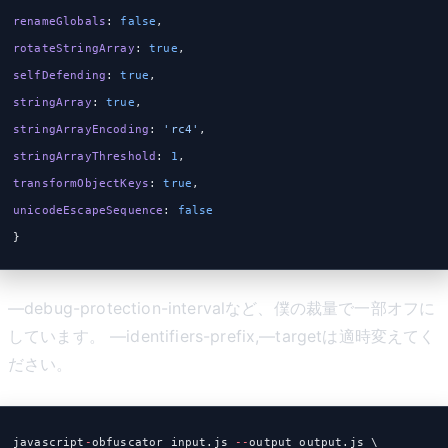
renameGlobals
: 
false
,
rotateStringArray
: 
true
,
selfDefending
: 
true
,
stringArray
: 
true
,
stringArrayEncoding
: 
'rc4'
,
stringArrayThreshold
: 
1
,
transformObjectKeys
: 
true
,
unicodeEscapeSequence
: 
false
}
—debug-protection-intervalなど、僕の裁量で一部オフに
しています。 —identifiers-prefix,—targetは適時変えてく
ださい。
javascript
-
obfuscator input.js 
--
output output.js \