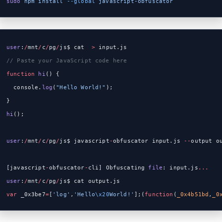
sudo
 npm
 install
 --global
 javascript-obfuscator
user
:
/
mnt
/
c
/
pg
/
js$ cat  
>
 input.js
// Paste your JavaScript code here
function
 hi
() {
  console.
log
(
"Hello World!"
);
}
hi
();
user
:
/
mnt
/
c
/
pg
/
js$ javascript
-
obfuscator input.js 
--
output o
[javascript
-
obfuscator
-
cli] Obfuscating 
file
: input.js
...
user
:
/
mnt
/
c
/
pg
/
js$ cat output.js
var
 _0x3be7
=
[
'log'
,
'Hello
\x20
World!'
];(
function
(
_0x4b51bd
,
_0