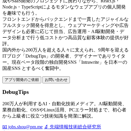
成やSaaS開発のプロジェクトに携わりながら、React.js・
Node.js・TypeScriptによるモダンなウェブアプリの個人開発
を趣味でも行う。
フロントエンドからバックエンドまで一貫したアジャイルな
フルスタック開発を得意とし、ウェブマーケティングや広告
デザインも必要に応じて担当、広告運用・AI駆動開発・デ
ータ分析まで行う低コストかつ高品質な顧客体験の提供が好
評。
国内外から200万人を超える人々に支えられ、9周年を迎える
ITブログ「DebugTips」の開発者、デザイナーでありライタ
ー。現在ベータ段階の独自開発SNS「Intrawrite」を日本一の
国産SNS とするべく奮闘中。
アプリ開発のご依頼
お問い合わせ
DebugTips
200万人が利用するAI・自動化技術メディア。AI駆動開発、
業務自動化、OSSやLinux活用、PCエラー対処まで、初心者
から上級者に役立つ技術知識を簡潔に解説。
📧 jobs.shou@pm.me
🔬 先端情報技術総合研究所