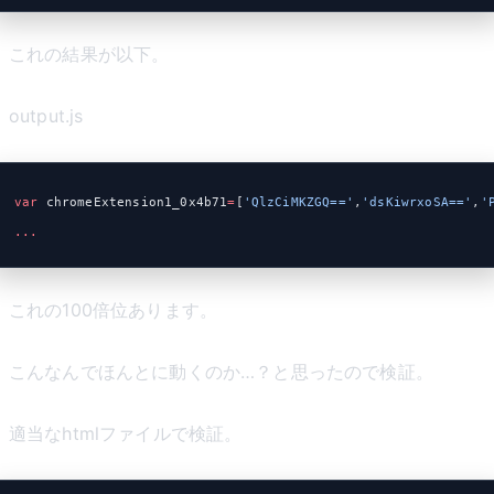
これの結果が以下。
output.js
var
 chromeExtension1_0x4b71
=
[
'QlzCiMKZGQ=='
,
'dsKiwrxoSA=='
,
'
...
これの100倍位あります。
こんなんでほんとに動くのか…？と思ったので検証。
適当なhtmlファイルで検証。