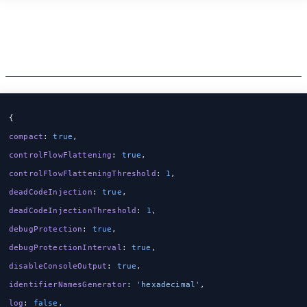
High obfuscation, low
performanceを試してみる
{
compact
: 
true
,
controlFlowFlattening
: 
true
,
controlFlowFlatteningThreshold
: 
1
,
deadCodeInjection
: 
true
,
deadCodeInjectionThreshold
: 
1
,
debugProtection
: 
true
,
debugProtectionInterval
: 
true
,
disableConsoleOutput
: 
true
,
identifierNamesGenerator
: 
'hexadecimal'
,
log
: 
false
,