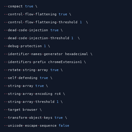
--
compact 
true
 \
--
control
-
flow
-
flattening 
true
 \
--
control
-
flow
-
flattening
-
threshold 
1
  \
--
dead
-
code
-
injection 
true
 \
--
dead
-
code
-
injection
-
threshold 
1
  \
--
debug
-
protection 
1
 \
--
identifier
-
names
-
generator hexadecimal \
--
identifiers
-
prefix chromeExtension1 \
--
rotate
-
string
-
array 
true
 \
--
self
-
defending 
true
 \
--
string
-
array 
true
 \
--
string
-
array
-
encoding rc4 \
--
string
-
array
-
threshold 
1
 \
--
target browser \
--
transform
-
object
-
keys 
true
 \
--
unicode
-
escape
-
sequence 
false