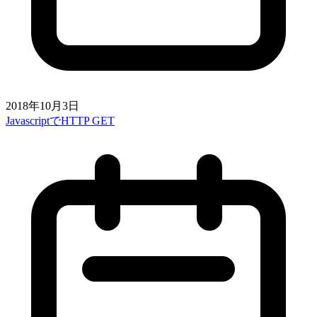
2018年10月3日
JavascriptでHTTP GET