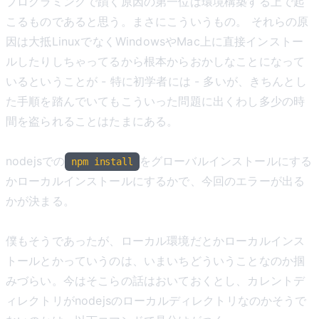
プログラミングで躓く原因の第一位は環境構築する上で起
こるものであると思う。まさにこういうもの。 それらの原
因は大抵LinuxでなくWindowsやMac上に直接インストー
ルしたりしちゃってるから根本からおかしなことになって
いるということが - 特に初学者には - 多いが、きちんとし
た手順を踏んでいてもこういった問題に出くわし多少の時
間を盗られることはたまにある。
nodejsでの
をグローバルインストールにする
npm install
かローカルインストールにするかで、今回のエラーが出る
かが決まる。
僕もそうであったが、ローカル環境だとかローカルインス
トールとかっていうのは、いまいちどういうことなのか掴
みづらい。今はそこらの話はおいておくとし、カレントデ
ィレクトリがnodejsのローカルディレクトリなのかそうで