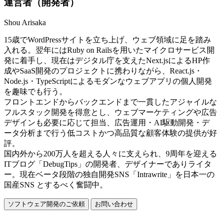
運営者（開発者）
Shou Arisaka
15歳でWordPressサイトを立ち上げ、ウェブ領域に足を踏み
入れる。翌年にはRuby on Railsを用いたマイクロサービス開
発に着手し、現在はデジタル庁を支えたNext.jsによるHP作
成やSaaS開発のプロジェクトに携わりながら、React.js・
Node.js・TypeScriptによるモダンなウェブアプリの個人開発
を趣味でも行う。
フロントエンドからバックエンドまで一貫したアジャイルな
フルスタック開発を得意とし、ウェブマーケティングや広告
デザインも必要に応じて担当、広告運用・AI駆動開発・デ
ータ分析まで行う低コストかつ高品質な顧客体験の提供が好
評。
国内外から200万人を超える人々に支えられ、9周年を迎える
ITブログ「DebugTips」の開発者、デザイナーでありライタ
ー。現在ベータ段階の独自開発SNS「Intrawrite」を日本一の
国産SNS とするべく奮闘中。
ソフトウェア開発のご依頼
お問い合わせ