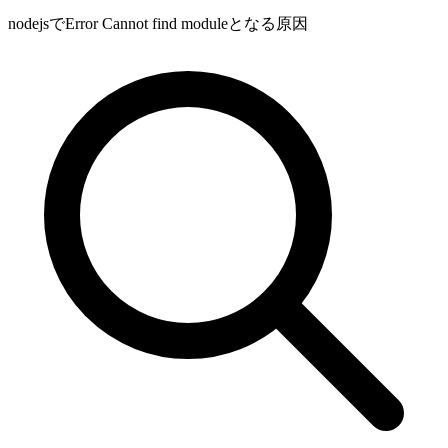
nodejsでError Cannot find moduleとなる原因