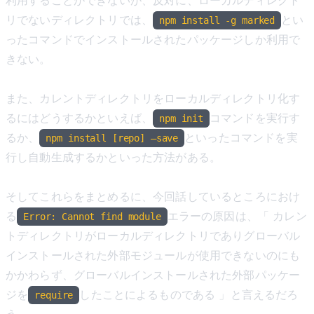
リでないディレクトリでは、
とい
npm install -g marked
ったコマンドでインストールされたパッケージしか利用で
きない。
また、カレントディレクトリをローカルディレクトリ化す
るにはどうするかといえば、
コマンドを実行す
npm init
るか、
といったコマンドを実
npm install [repo] —save
行し自動生成するかといった方法がある。
そしてこれらをまとめるに、今回話しているところにおけ
る
エラーの原因は、「 カレン
Error: Cannot find module
トディレクトリがローカルディレクトリでありグローバル
インストールされた外部モジュールが使用できないのにも
かかわらず、グローバルインストールされた外部パッケー
ジを
したことによるものである 」と言えるだろ
require
う。