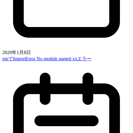
2020年1月8日
pipでImportError No module named xxエラー