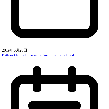
2019年6月28日
Python3 NameError name 'math' is not defined