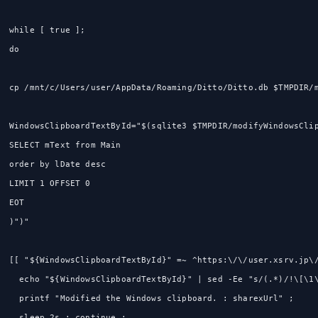
while [ true ];
do
cp /mnt/c/Users/user/AppData/Roaming/Ditto/Ditto.db $TMPDIR/
WindowsClipboardTextById="$(sqlite3 $TMPDIR/modifyWindowsCli
SELECT mText from Main
order by lDate desc
LIMIT 1 OFFSET 0
EOT
)")"
[[ "${WindowsClipboardTextById}" =~ ^https:\/\/user.xsrv.jp\
  echo "${WindowsClipboardTextById}" | sed -Ee "s/(.*)/!\[\1
  printf "Modified the Windows clipboard. : sharexUrl" ;
  sleep 2s ; continue ;