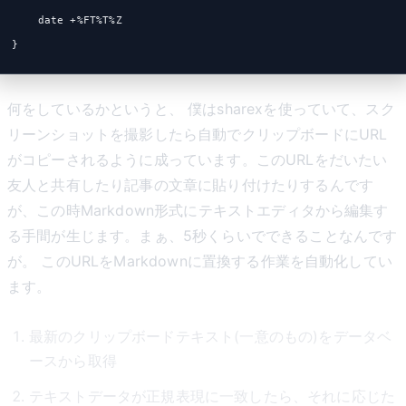
    date +%FT%T%Z
}
何をしているかというと、 僕はsharexを使っていて、スク
リーンショットを撮影したら自動でクリップボードにURL
がコピーされるように成っています。このURLをだいたい
友人と共有したり記事の文章に貼り付けたりするんです
が、この時Markdown形式にテキストエディタから編集す
る手間が生じます。まぁ、5秒くらいでできることなんです
が。 このURLをMarkdownに置換する作業を自動化してい
ます。
最新のクリップボードテキスト(一意のもの)をデータベ
ースから取得
テキストデータが正規表現に一致したら、それに応じた