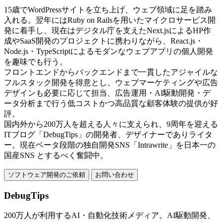
15歳でWordPressサイトを立ち上げ、ウェブ領域に足を踏み
入れる。翌年にはRuby on Railsを用いたマイクロサービス開
発に着手し、現在はデジタル庁を支えたNext.jsによるHP作
成やSaaS開発のプロジェクトに携わりながら、React.js・
Node.js・TypeScriptによるモダンなウェブアプリの個人開発
を趣味でも行う。
フロントエンドからバックエンドまで一貫したアジャイルな
フルスタック開発を得意とし、ウェブマーケティングや広告
デザインも必要に応じて担当、広告運用・AI駆動開発・デ
ータ分析まで行う低コストかつ高品質な顧客体験の提供が好
評。
国内外から200万人を超える人々に支えられ、9周年を迎える
ITブログ「DebugTips」の開発者、デザイナーでありライタ
ー。現在ベータ段階の独自開発SNS「Intrawrite」を日本一の
国産SNS とするべく奮闘中。
ソフトウェア開発のご依頼
お問い合わせ
DebugTips
200万人が利用するAI・自動化技術メディア。AI駆動開発、