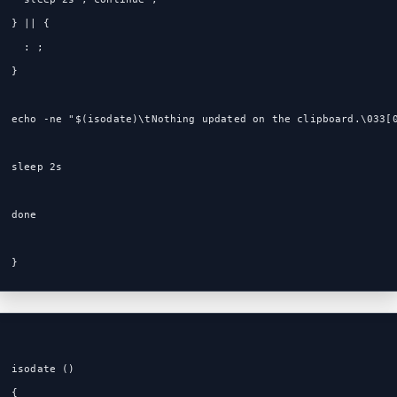
} || {
  : ;
}
echo -ne "$(isodate)\tNothing updated on the clipboard.\033[
sleep 2s
done
}
isodate ()
{