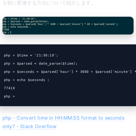
を秒に変換する方法について紹介します。
php > $time = '21:30:10';
php > $parsed = date_parse($time);
php > $seconds = $parsed['hour'] * 3600 + $parsed['minute'] 
php > echo $seconds ;
77410
php >
php - Convert time in HH:MM:SS format to seconds
only? - Stack Overflow