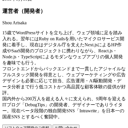
運営者（開発者）
Shou Arisaka
15歳でWordPressサイトを立ち上げ、ウェブ領域に足を踏み
入れる。翌年にはRuby on Railsを用いたマイクロサービス開
発に着手し、現在はデジタル庁を支えたNext.jsによるHP作
成やSaaS開発のプロジェクトに携わりながら、React.js・
Node.js・TypeScriptによるモダンなウェブアプリの個人開発
を趣味でも行う。
フロントエンドからバックエンドまで一貫したアジャイルな
フルスタック開発を得意とし、ウェブマーケティングや広告
デザインも必要に応じて担当、広告運用・AI駆動開発・デ
ータ分析まで行う低コストかつ高品質な顧客体験の提供が好
評。
国内外から200万人を超える人々に支えられ、9周年を迎える
ITブログ「DebugTips」の開発者、デザイナーでありライタ
ー。現在ベータ段階の独自開発SNS「Intrawrite」を日本一の
国産SNS とするべく奮闘中。
ソフトウェア開発のご依頼
お問い合わせ