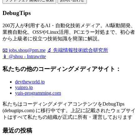
DebugTips
200万人が利用するAI・自動化技術メディア。AI駆動開発、
業務自動化、OSSやLinux活用、PCエラー対処まで、初心者
から上級者に役立つ技術知識を簡潔に解説。
📧 jobs.shou@pm.me
🔬 先端情報技術総合研究所
📱 @shou - Intrawrite
私たちの他のコーディングメディアサイト：
devtheworld.jp
yuipro.jp
yuis-programming.com
私たちはコーディングメディアコンテンツをDebugTips
(debugtips.com) に移行中です。上記に記載されたウェブサイ
トはすべて私たちの組織が正式に所有・運営しております
最近の投稿