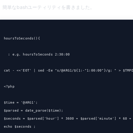
簡単なbashユーティリティを書きました。
hoursToSeconds(){
  : e.g. hoursToSeconds 2:30:00
cat - <<'EOT' | sed -Ee "s/@ARG1/${1:-"1:00:00"}/g; " > $TMP
<?php
$time = '@ARG1';
$parsed = date_parse($time);
$seconds = $parsed['hour'] * 3600 + $parsed['minute'] * 60 +
echo $seconds ;