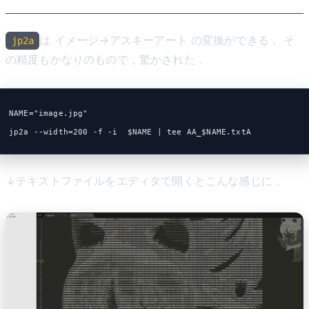
は イメージ→アスキーアート の変換ができる． そ
jp2a
の精度もかなりのもので，驚かされた．
NAME="image.jpg"
jp2a --width=200 -f -i  $NAME | tee AA_$NAME.txtA
↓テキストファイルをエディタで開くとこんな感じに．