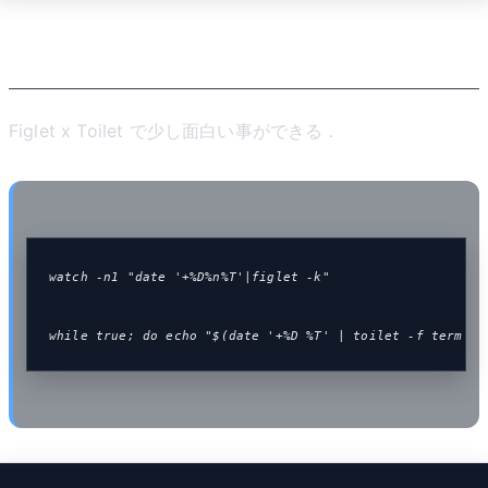
Figlet x Toilet
Figlet x Toilet で少し面白い事ができる．
watch -n1 "date '+%D%n%T'|figlet -k"
while true; do echo "$(date '+%D %T' | toilet -f term -F