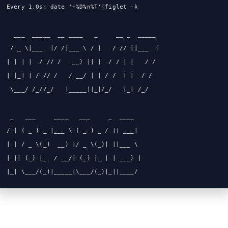
Every 1.0s: date '+%D%n%T'|figlet -k                        
  ___  _____  __ ____   _     __ _  _____
 / _ \|___  |/ /|___ \ / |   / // ||___  |
| | | |  / // /   __) || |  / / | |   / /
| |_| | / // /   / __/ | | / /  | |  / /
 \___/ /_//_/   |_____||_|/_/   |_| /_/
 _   ___     ____   ___     _  ____
/ | ( _ ) _ |___ \ ( _ ) _ / || ___|
| | / _ \(_)  __) |/ _ \(_)| ||___ \
| || (_) |_  / __/| (_) |_ | | ___) |
|_| \___/(_)|_____|\___/(_)|_||____/
jp2a