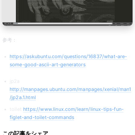
参考：
https://askubuntu.com/questions/16837/what-are-
some-good-ascii-art-generators
jp2a
http://manpages.ubuntu.com/manpages/xenial/man1
/jp2a.1.html
toilet
https://www.linux.com/learn/linux-tips-fun-
figlet-and-toilet-commands
この記事をシェア