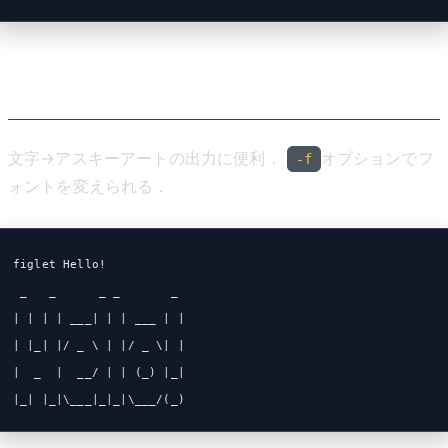
figlet
文字→アスキーアートの出力に便利．
オプションでフ
-f
ォントを変えられる．
figlet Hello!
 _   _      _ _       _
| | | | ___| | | ___ | |
| |_| |/ _ \ | |/ _ \| |
|  _  |  __/ | | (_) |_|
|_| |_|\___|_|_|\___/(_)