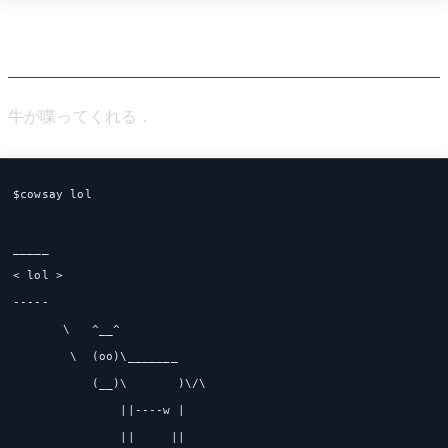
cowsay
牛が喋ってくれる．
$cowsay lol
_____
< lol >
-----
       \   ^__^
        \  (oo)\_______
           (__)\       )\/\
               ||----w |
               ||     ||