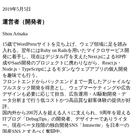
2019年5月5日
運営者（開発者）
Shou Arisaka
15歳でWordPressサイトを立ち上げ、ウェブ領域に足を踏み
入れる。翌年にはRuby on Railsを用いたマイクロサービス開
発に着手し、現在はデジタル庁を支えたNext.jsによるHP作
成やSaaS開発のプロジェクトに携わりながら、React.js・
Node.js・TypeScriptによるモダンなウェブアプリの個人開発
を趣味でも行う。
フロントエンドからバックエンドまで一貫したアジャイルな
フルスタック開発を得意とし、ウェブマーケティングや広告
デザインも必要に応じて担当、広告運用・AI駆動開発・デ
ータ分析まで行う低コストかつ高品質な顧客体験の提供が好
評。
国内外から200万人を超える人々に支えられ、9周年を迎える
ITブログ「DebugTips」の開発者、デザイナーでありライタ
ー。現在ベータ段階の独自開発SNS「Intrawrite」を日本一の
国産SNS とするべく奮闘中。