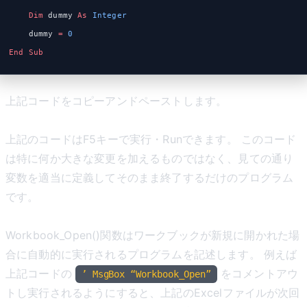
    Dim
 dummy 
As
 Integer
    dummy 
=
 0
End Sub
上記コードをコピーアンドペーストします。
上記のコードはF5キーで実行・Runできます。 このコード
は特に何か大きな変更を加えるものではなく、見ての通り
変数を適当に定義してそのまま終了するだけのプログラム
です。
Workbook_Open()関数はワークブックが新規に開かれた場
合に自動的に実行されるプログラムを記述します。 例えば
上記コードの
をコメントアウ
’ MsgBox “Workbook_Open”
トし実行されるようにすると、上記のExcelファイルが次回