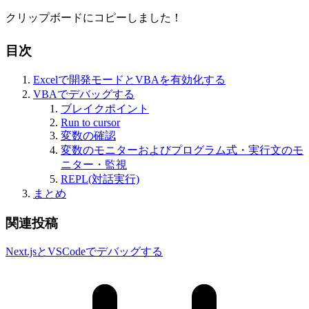
クリップボードにコピーしました！
目次
Excelで開発モードとVBAを有効化する
VBAでデバッグする
ブレイクポイント
Run to cursor
変数の確認
変数のモニターおよびプログラム式・実行文のモ
ニター・監視
REPL(対話実行)
まとめ
関連投稿
Next.jsとVSCodeでデバッグする