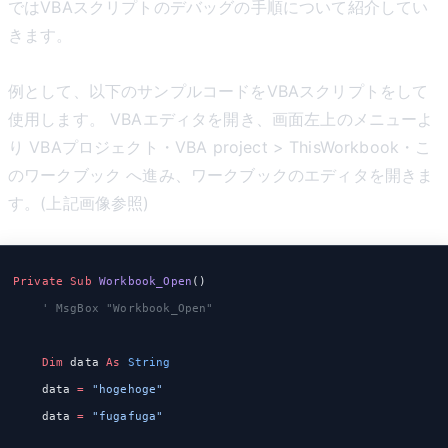
ではVBAスクリプトのデバッグの手順について紹介してい
きます。
例として、以下のサンプルコードをVBAスクリプトをして
使用します。 VBAエディタを開き、画面左上のメニューよ
り VBAプロジェクト・VBA project > ThisWorkbook・こ
のワークブック へ進み、ワークブックのエディタを開きま
す。(上記画像参照)
Private Sub 
Workbook_Open
()
    ' MsgBox "Workbook_Open"
    Dim
 data 
As
 String
    data 
=
 "hogehoge"
    data 
=
 "fugafuga"