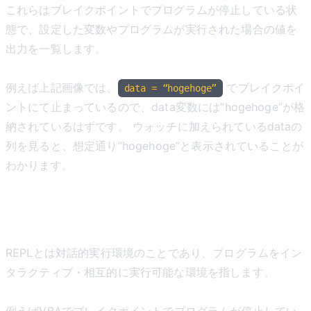
これらはブレイクポイントでプログラムが停止している状
態で、設定した変数やプログラムが実行された場合の値を
出力を一覧します。
例えば上記画像では、
でブレイクポイ
data = “hogehoge”
ントにて止まっているので、data変数には”hogehoge”が格
納されているはずです。 ウォッチに加えられているdataの
列を見ると、想定通り”hogehoge”と表示されていることが
わかります。
REPL(対話実行)
REPLとは対話的実行環境のことであり、プログラムをイン
タラクティブ・相互的に実行可能な環境を指します。
例えばVBAでブレイクポイントでプログラムが停止してい