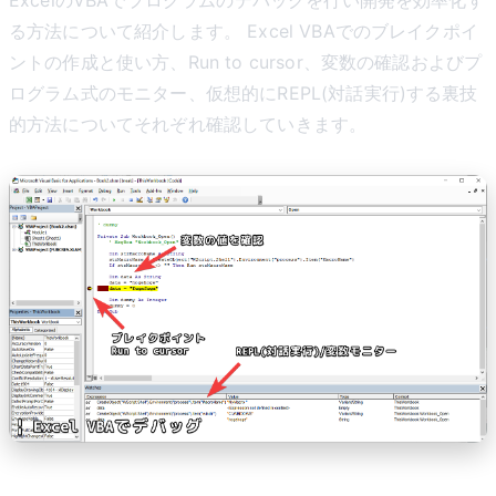
る方法について紹介します。 Excel VBAでのブレイクポイ
ントの作成と使い方、Run to cursor、変数の確認およびプ
ログラム式のモニター、仮想的にREPL(対話実行)する裏技
的方法についてそれぞれ確認していきます。