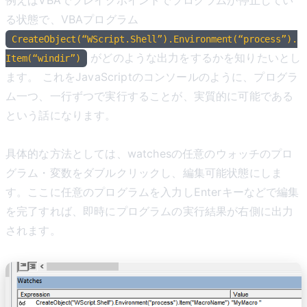
る状態で、VBAプログラム
CreateObject(“WScript.Shell”).Environment(“process”).
がどのような出力をするかを知りたいとし
Item(“windir”)
ます。 これをJavaScriptのコンソールのように、プログラ
ム一つ、一行ずつで実行することが、実質的に可能である
という話になります。
具体的な方法としては、watchesの任意のウォッチのプロ
グラム・変数をダブルクリックし、編集可能状態にしま
す。ここに任意のプログラムを入力しEnterキーなどで編集
を完了すれば、即時にプログラムの実行結果が右側に出力
されます。