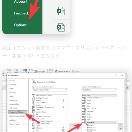
設定オプション画面で カスタマイズリボン > デベロッパ
ー・開発 > OK と進みます