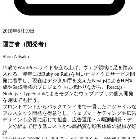
2018年6月19日
運営者（開発者）
Shou Arisaka
15歳でWordPressサイトを立ち上げ、ウェブ領域に足を踏み
入れる。翌年にはRuby on Railsを用いたマイクロサービス開
発に着手し、現在はデジタル庁を支えたNext.jsによるHP作
成やSaaS開発のプロジェクトに携わりながら、React.js・
Node.js・TypeScriptによるモダンなウェブアプリの個人開発
を趣味でも行う。
フロントエンドからバックエンドまで一貫したアジャイルな
フルスタック開発を得意とし、ウェブマーケティングや広告
デザインも必要に応じて担当、広告運用・AI駆動開発・デ
ータ分析まで行う低コストかつ高品質な顧客体験の提供が好
評。