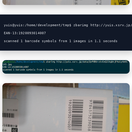
yuis@yuis:/home/development/tmp$ zbarimg http://yuis.xsrv.jp
EAN-13:1920093014007
scanned 1 barcode symbols from 1 images in 1.1 seconds