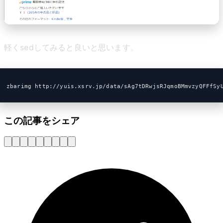
軽くsedしてみると良いと思います。
zbarimg http://yuis.xsrv.jp/data/sAg7tDRwjsRJqmoBMmvzyQFFfSy
この記事をシェア