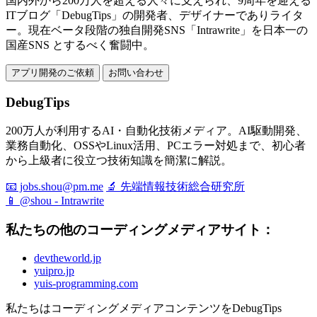
国内外から200万人を超える人々に支えられ、9周年を迎える
ITブログ「DebugTips」の開発者、デザイナーでありライタ
ー。現在ベータ段階の独自開発SNS「Intrawrite」を日本一の
国産SNS とするべく奮闘中。
アプリ開発のご依頼
お問い合わせ
DebugTips
200万人が利用するAI・自動化技術メディア。AI駆動開発、
業務自動化、OSSやLinux活用、PCエラー対処まで、初心者
から上級者に役立つ技術知識を簡潔に解説。
📧 jobs.shou@pm.me
🔬 先端情報技術総合研究所
📱 @shou - Intrawrite
私たちの他のコーディングメディアサイト：
devtheworld.jp
yuipro.jp
yuis-programming.com
私たちはコーディングメディアコンテンツをDebugTips