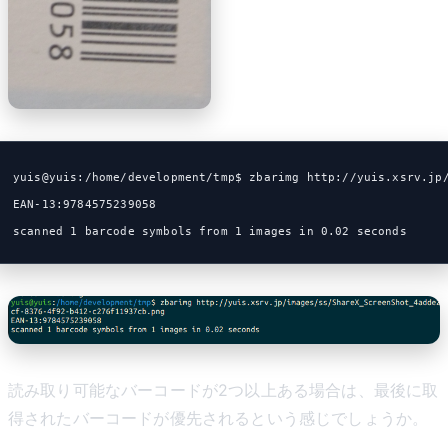
yuis@yuis:/home/development/tmp$ zbarimg http://yuis.xsrv.jp
EAN-13:9784575239058
scanned 1 barcode symbols from 1 images in 0.02 seconds
読み取り可能なバーコードが2つ以上ある場合は、最後に取
得されたバーコードが優先されるという感じでしょうか。