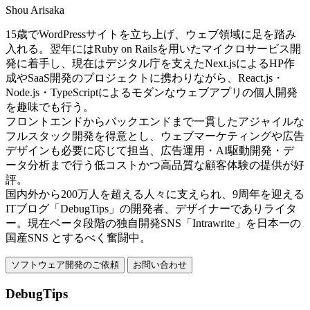
Shou Arisaka
15歳でWordPressサイトを立ち上げ、ウェブ領域に足を踏み
入れる。翌年にはRuby on Railsを用いたマイクロサービス開
発に着手し、現在はデジタル庁を支えたNext.jsによるHP作
成やSaaS開発のプロジェクトに携わりながら、React.js・
Node.js・TypeScriptによるモダンなウェブアプリの個人開発
を趣味でも行う。
フロントエンドからバックエンドまで一貫したアジャイルな
フルスタック開発を得意とし、ウェブマーケティングや広告
デザインも必要に応じて担当、広告運用・AI駆動開発・デ
ータ分析まで行う低コストかつ高品質な顧客体験の提供が好
評。
国内外から200万人を超える人々に支えられ、9周年を迎える
ITブログ「DebugTips」の開発者、デザイナーでありライタ
ー。現在ベータ段階の独自開発SNS「Intrawrite」を日本一の
国産SNS とするべく奮闘中。
ソフトウェア開発のご依頼
お問い合わせ
DebugTips