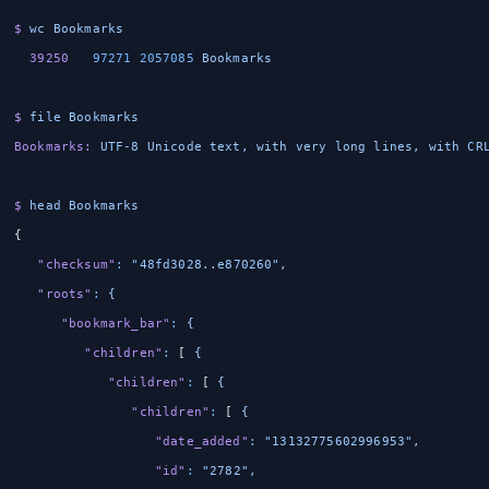
$
 wc
 Bookmarks
  39250
   97271
 2057085
 Bookmarks
$
 file
 Bookmarks
Bookmarks:
 UTF-8
 Unicode
 text,
 with
 very
 long
 lines,
 with
 CR
$
 head
 Bookmarks
{
   "checksum"
:
 "48fd3028..e870260",
   "roots"
:
 {
      "bookmark_bar"
:
 {
         "children"
:
 [ 
{
            "children"
:
 [ 
{
               "children"
:
 [ 
{
                  "date_added"
:
 "13132775602996953",
                  "id"
:
 "2782",