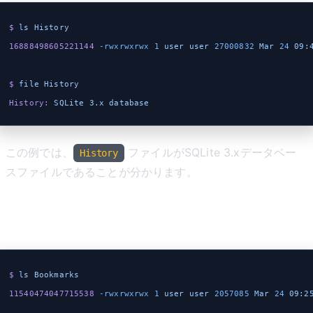
$
 ls
 History
16888498605221144
 -rwxrwxrwx
 1
 user
 user
 27000832
 Mar
 24
 09:
$
 file
 History
History:
 SQLite
 3.x
 database
この例では、
ファイルがSQLite 3.xデータベー
History
スファイルであることが分かります。
例2: Bookmarksファイルの判別
$
 ls
 Bookmarks
11540474047715538
 -rwxrwxrwx
 1
 user
 user
 2057085
 Mar
 24
 09:2