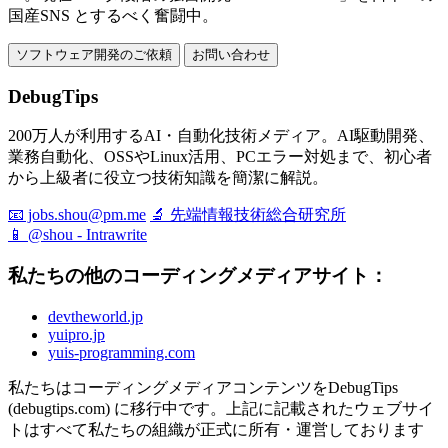
国産SNS とするべく奮闘中。
ソフトウェア開発のご依頼
お問い合わせ
DebugTips
200万人が利用するAI・自動化技術メディア。AI駆動開発、
業務自動化、OSSやLinux活用、PCエラー対処まで、初心者
から上級者に役立つ技術知識を簡潔に解説。
📧 jobs.shou@pm.me
🔬 先端情報技術総合研究所
📱 @shou - Intrawrite
私たちの他のコーディングメディアサイト：
devtheworld.jp
yuipro.jp
yuis-programming.com
私たちはコーディングメディアコンテンツをDebugTips
(debugtips.com) に移行中です。上記に記載されたウェブサイ
トはすべて私たちの組織が正式に所有・運営しております