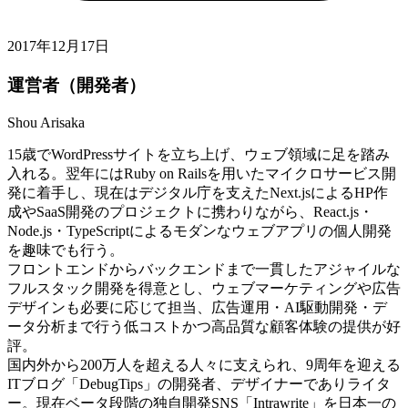
2017年12月17日
運営者（開発者）
Shou Arisaka
15歳でWordPressサイトを立ち上げ、ウェブ領域に足を踏み
入れる。翌年にはRuby on Railsを用いたマイクロサービス開
発に着手し、現在はデジタル庁を支えたNext.jsによるHP作
成やSaaS開発のプロジェクトに携わりながら、React.js・
Node.js・TypeScriptによるモダンなウェブアプリの個人開発
を趣味でも行う。
フロントエンドからバックエンドまで一貫したアジャイルな
フルスタック開発を得意とし、ウェブマーケティングや広告
デザインも必要に応じて担当、広告運用・AI駆動開発・デ
ータ分析まで行う低コストかつ高品質な顧客体験の提供が好
評。
国内外から200万人を超える人々に支えられ、9周年を迎える
ITブログ「DebugTips」の開発者、デザイナーでありライタ
ー。現在ベータ段階の独自開発SNS「Intrawrite」を日本一の