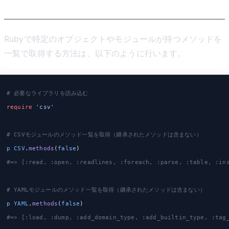
る方法
Rubyで特定のオブジェクトやモジュールが持つメソッドを
一覧で取得する方法は、以下のように行います。
# 必要なライブラリを読み込む
require
 'csv'
# CSVモジュールのメソッド一覧を取得（継承されたメソッドは含まない）
p
 CSV
.
methods
(
false
)
#=> [:read, :open, :readlines, :foreach, :parse, :table, :in
# YAMLモジュールのメソッド一覧を取得（継承されたメソッドは含まない）
p
 YAML
.
methods
(
false
)
#=> [:load, :dump, :add_domain_type, :add_builtin_type, :tag