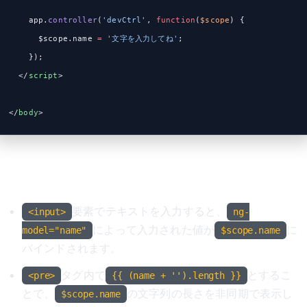
    app.
controller
(
'devCtrl'
, 
function
(
$scope
) {
      $scope.name 
=
 '文字を入力してね'
;
    });
  </
script
>
</
body
>
解説
要素でテキストを入力すると、
<input>
ng-
によって入力された値が
に
model="name"
$scope.name
バインドされます。
タグ内で
とするこ
<pre>
{{ (name + '').length }}
とで、
の文字列の長さを非同期で表示し
$scope.name