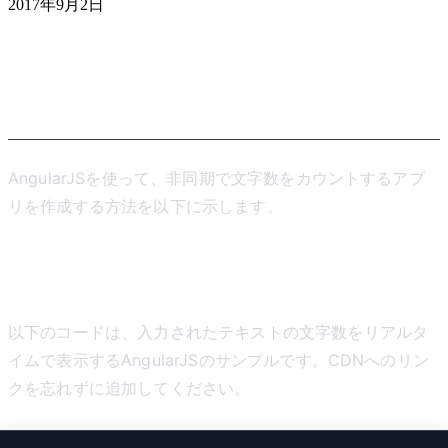
2017年9月2日
AngularJS入門・サンプルコー
ドで簡単なアプリを作ってみよ
う
AngularJSを使って、非同期で文字数をカウントするアプ
リを作成する方法を以下に示します。
サンプルコード
以下のコードは、入力されたテキストの文字数をリアルタ
イムで表示するAngularJSのサンプルです。CDNへのリン
クを忘れずに追加してください。