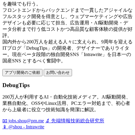
を趣味でも行う。
フロントエンドからバックエンドまで一貫したアジャイルな
フルスタック開発を得意とし、ウェブマーケティングや広告
デザインも必要に応じて担当、広告運用・AI駆動開発・デ
ータ分析まで行う低コストかつ高品質な顧客体験の提供が好
評。
国内外から200万人を超える人々に支えられ、9周年を迎える
ITブログ「DebugTips」の開発者、デザイナーでありライタ
ー。現在ベータ段階の独自開発SNS「Intrawrite」を日本一の
国産SNS とするべく奮闘中。
アプリ開発のご依頼
お問い合わせ
DebugTips
200万人が利用するAI・自動化技術メディア。AI駆動開発、
業務自動化、OSSやLinux活用、PCエラー対処まで、初心者
から上級者に役立つ技術知識を簡潔に解説。
📧 jobs.shou@pm.me
🔬 先端情報技術総合研究所
📱 @shou - Intrawrite