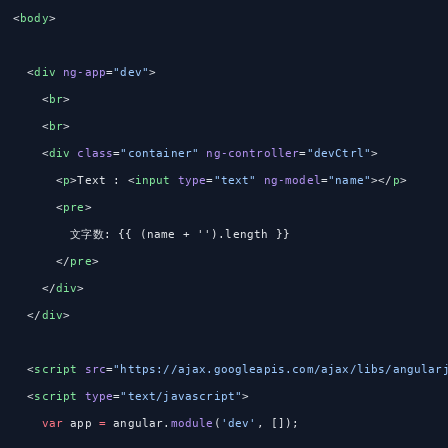
<
body
>
  <
div
 ng-app
=
"dev"
>
    <
br
>
    <
br
>
    <
div
 class
=
"container"
 ng-controller
=
"devCtrl"
>
      <
p
>Text : <
input
 type
=
"text"
 ng-model
=
"name"
></
p
>
      <
pre
>
        文字数: {{ (name + '').length }}
      </
pre
>
    </
div
>
  </
div
>
  <
script
 src
=
"https://ajax.googleapis.com/ajax/libs/angular
  <
script
 type
=
"text/javascript"
>
    var
 app 
=
 angular.
module
(
'dev'
, []);