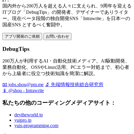
国内外から200万人を超える人々に支えられ、9周年を迎える
ITブログ「DebugTips」の開発者、デザイナーでありライタ
ー。現在ベータ段階の独自開発SNS「Intrawrite」を日本一の
国産SNS とするべく奮闘中。
アプリ開発のご依頼
お問い合わせ
DebugTips
200万人が利用するAI・自動化技術メディア。AI駆動開発、
業務自動化、OSSやLinux活用、PCエラー対処まで、初心者
から上級者に役立つ技術知識を簡潔に解説。
📧 jobs.shou@pm.me
🔬 先端情報技術総合研究所
📱 @shou - Intrawrite
私たちの他のコーディングメディアサイト：
devtheworld.jp
yuipro.jp
yuis-programming.com