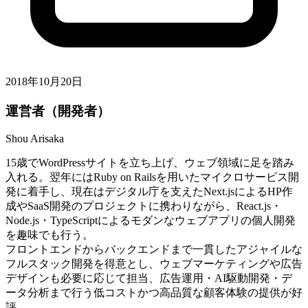
2018年10月20日
運営者（開発者）
Shou Arisaka
15歳でWordPressサイトを立ち上げ、ウェブ領域に足を踏み
入れる。翌年にはRuby on Railsを用いたマイクロサービス開
発に着手し、現在はデジタル庁を支えたNext.jsによるHP作
成やSaaS開発のプロジェクトに携わりながら、React.js・
Node.js・TypeScriptによるモダンなウェブアプリの個人開発
を趣味でも行う。
フロントエンドからバックエンドまで一貫したアジャイルな
フルスタック開発を得意とし、ウェブマーケティングや広告
デザインも必要に応じて担当、広告運用・AI駆動開発・デ
ータ分析まで行う低コストかつ高品質な顧客体験の提供が好
評。