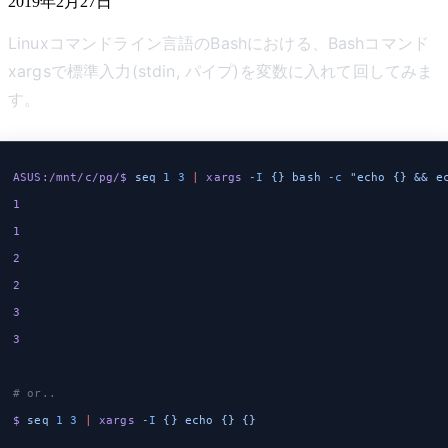
2019年2月27日
Linuxコマンドライン言語のBashにおける、Bashコマンド
xargsで標準入力(stdin, パイプ)を変数に入れて回してみま
す。
ASUS:/mnt/c/pg/$
 seq
 1
 3
 |
 xargs
 -I
 {}
 bash
 -c
 "echo {} && e
1
1
2
2
3
3
# or..
$
 seq
 1
 3
 |
 xargs
 -I
 {}
 echo
 {}
 {}