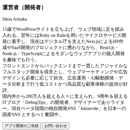
運営者（開発者）
Shou Arisaka
15歳でWordPressサイトを立ち上げ、ウェブ領域に足を踏み
入れる。翌年にはRuby on Railsを用いたマイクロサービス開
発に着手し、現在はデジタル庁を支えたNext.jsによるHP作
成やSaaS開発のプロジェクトに携わりながら、React.js・
Node.js・TypeScriptによるモダンなウェブアプリの個人開発
を趣味でも行う。
フロントエンドからバックエンドまで一貫したアジャイルな
フルスタック開発を得意とし、ウェブマーケティングや広告
デザインも必要に応じて担当、広告運用・AI駆動開発・デ
ータ分析まで行う低コストかつ高品質な顧客体験の提供が好
評。
国内外から200万人を超える人々に支えられ、9周年を迎える
ITブログ「DebugTips」の開発者、デザイナーでありライタ
ー。現在ベータ段階の独自開発SNS「Intrawrite」を日本一の
国産SNS とするべく奮闘中。
アプリ開発のご依頼
お問い合わせ