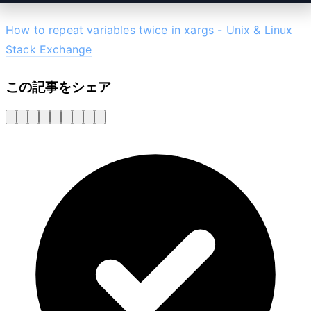
How to repeat variables twice in xargs - Unix & Linux
Stack Exchange
この記事をシェア