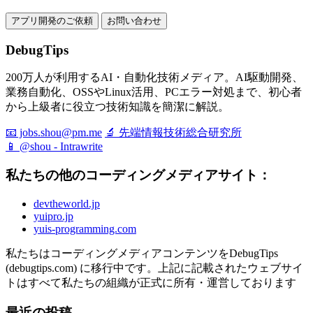
アプリ開発のご依頼
お問い合わせ
DebugTips
200万人が利用するAI・自動化技術メディア。AI駆動開発、
業務自動化、OSSやLinux活用、PCエラー対処まで、初心者
から上級者に役立つ技術知識を簡潔に解説。
📧 jobs.shou@pm.me
🔬 先端情報技術総合研究所
📱 @shou - Intrawrite
私たちの他のコーディングメディアサイト：
devtheworld.jp
yuipro.jp
yuis-programming.com
私たちはコーディングメディアコンテンツをDebugTips
(debugtips.com) に移行中です。上記に記載されたウェブサイ
トはすべて私たちの組織が正式に所有・運営しております
最近の投稿