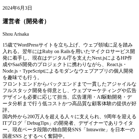
2024年6月3日
運営者（開発者）
Shou Arisaka
15歳でWordPressサイトを立ち上げ、ウェブ領域に足を踏み
入れる。翌年にはRuby on Railsを用いたマイクロサービス開
発に着手し、現在はデジタル庁を支えたNext.jsによるHP作
成やSaaS開発のプロジェクトに携わりながら、React.js・
Node.js・TypeScriptによるモダンなウェブアプリの個人開発
を趣味でも行う。
フロントエンドからバックエンドまで一貫したアジャイルな
フルスタック開発を得意とし、ウェブマーケティングや広告
デザインも必要に応じて担当、広告運用・AI駆動開発・デ
ータ分析まで行う低コストかつ高品質な顧客体験の提供が好
評。
国内外から200万人を超える人々に支えられ、9周年を迎える
ITブログ「DebugTips」の開発者、デザイナーでありライタ
ー。現在ベータ段階の独自開発SNS「Intrawrite」を日本一の
国産SNS とするべく奮闘中。