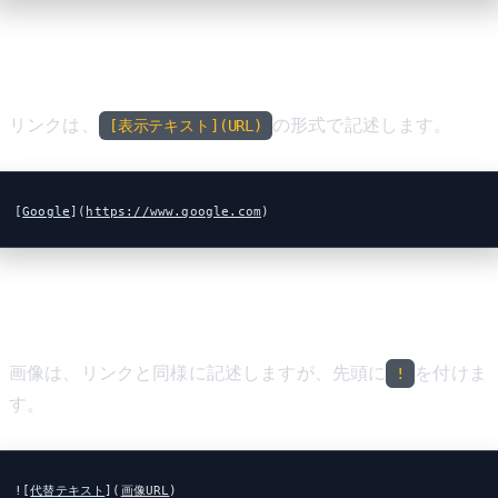
リンク
リンクは、
の形式で記述します。
[表示テキスト](URL)
[
Google
](
https://www.google.com
)
画像
画像は、リンクと同様に記述しますが、先頭に
を付けま
!
す。
![
代替テキスト
](
画像URL
)