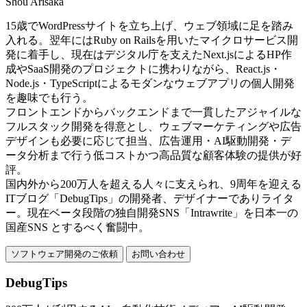
Shou Arisaka
15歳でWordPressサイトを立ち上げ、ウェブ領域に足を踏み
入れる。翌年にはRuby on Railsを用いたマイクロサービス開
発に着手し、現在はデジタル庁を支えたNext.jsによるHP作
成やSaaS開発のプロジェクトに携わりながら、React.js・
Node.js・TypeScriptによるモダンなウェブアプリの個人開発
を趣味でも行う。
フロントエンドからバックエンドまで一貫したアジャイルな
フルスタック開発を得意とし、ウェブマーケティングや広告
デザインも必要に応じて担当、広告運用・AI駆動開発・デ
ータ分析まで行う低コストかつ高品質な顧客体験の提供が好
評。
国内外から200万人を超える人々に支えられ、9周年を迎える
ITブログ「DebugTips」の開発者、デザイナーでありライタ
ー。現在ベータ段階の独自開発SNS「Intrawrite」を日本一の
国産SNS とするべく奮闘中。
ソフトウェア開発のご依頼
お問い合わせ
DebugTips