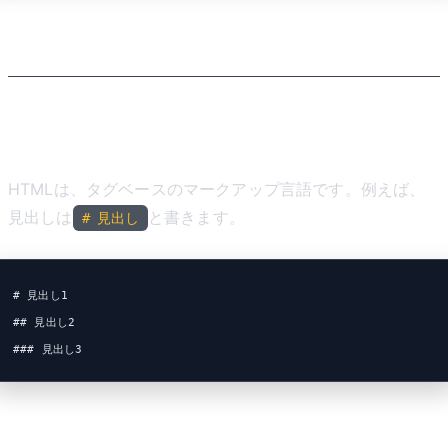
HTMLとの書き方の違い
シンタックスの違い
HTMLは、タグベースのマークアップ言語です。例えば、
見出しは
と書きます。
# 見出し
# 見出し1
## 見出し2
### 見出し3
可読性