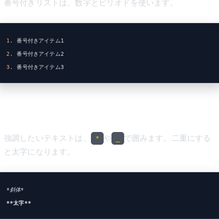
番号付きリストは、数字とピリオドを使います。
1.
 番号付きアイテム1
2.
 番号付きアイテム2
3.
 番号付きアイテム3
強調
強調したいテキストは、
や
で囲みます。二重にする
*
_
と太字になります。
*斜体*
**太字**