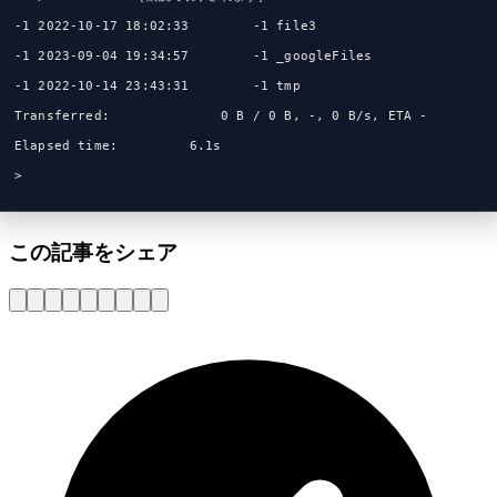
-1 2022-10-17 18:02:33        -1 file3
-1 2023-09-04 19:34:57        -1 _googleFiles
-1 2022-10-14 23:43:31        -1 tmp
Transferred:              0 B / 0 B, -, 0 B/s, ETA -
Elapsed time:         6.1s
>
この記事をシェア