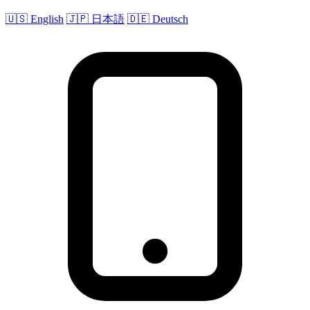
🇺🇸 English
🇯🇵 日本語
🇩🇪 Deutsch