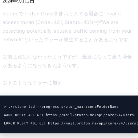
2024年9月12日
RcloneでProton Driveを使おうとする場合に”Invalid
access token (Code=401, Status=401)“や”We are
detecting potentially abusive traffic coming from your
network”といったエラーが発生することがあるようです。
以前は発生しなかったようですが、最近になって出る場合
があるようになってきたようです。
以下のようなエラーに加え
> ./rclone lsd --progress proton_main:someFolderName
WARN RESTY 401 GET https://mail.proton.me/api/core/v4/users:
ERROR RESTY 401 GET https://mail.proton.me/api/core/v4/users