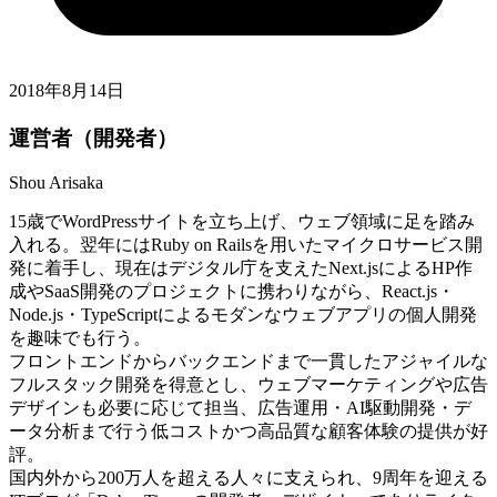
2018年8月14日
運営者（開発者）
Shou Arisaka
15歳でWordPressサイトを立ち上げ、ウェブ領域に足を踏み
入れる。翌年にはRuby on Railsを用いたマイクロサービス開
発に着手し、現在はデジタル庁を支えたNext.jsによるHP作
成やSaaS開発のプロジェクトに携わりながら、React.js・
Node.js・TypeScriptによるモダンなウェブアプリの個人開発
を趣味でも行う。
フロントエンドからバックエンドまで一貫したアジャイルな
フルスタック開発を得意とし、ウェブマーケティングや広告
デザインも必要に応じて担当、広告運用・AI駆動開発・デ
ータ分析まで行う低コストかつ高品質な顧客体験の提供が好
評。
国内外から200万人を超える人々に支えられ、9周年を迎える