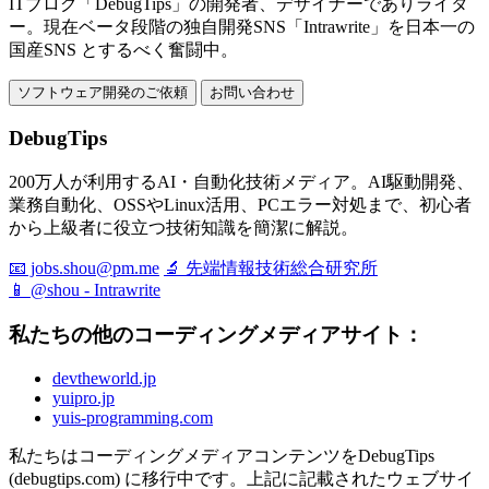
ITブログ「DebugTips」の開発者、デザイナーでありライタ
ー。現在ベータ段階の独自開発SNS「Intrawrite」を日本一の
国産SNS とするべく奮闘中。
ソフトウェア開発のご依頼
お問い合わせ
DebugTips
200万人が利用するAI・自動化技術メディア。AI駆動開発、
業務自動化、OSSやLinux活用、PCエラー対処まで、初心者
から上級者に役立つ技術知識を簡潔に解説。
📧 jobs.shou@pm.me
🔬 先端情報技術総合研究所
📱 @shou - Intrawrite
私たちの他のコーディングメディアサイト：
devtheworld.jp
yuipro.jp
yuis-programming.com
私たちはコーディングメディアコンテンツをDebugTips
(debugtips.com) に移行中です。上記に記載されたウェブサイ